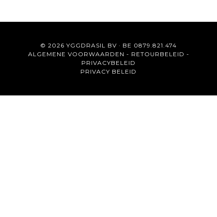
© 2026 YGGDRASIL BV · BE 0879.821.474
ALGEMENE VOORWAARDEN
-
RETOURBELEID
-
PRIVACYBELEID
PRIVACY BELEID