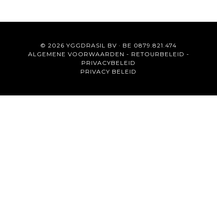
© 2026 YGGDRASIL BV · BE 0879.821.474
ALGEMENE VOORWAARDEN
-
RETOURBELEID
-
PRIVACYBELEID
PRIVACY BELEID