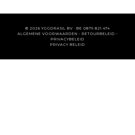
© 2026 YGGDRASIL BV · BE 0879.821.474
ALGEMENE VOORWAARDEN
-
RETOURBELEID
-
PRIVACYBELEID
PRIVACY BELEID