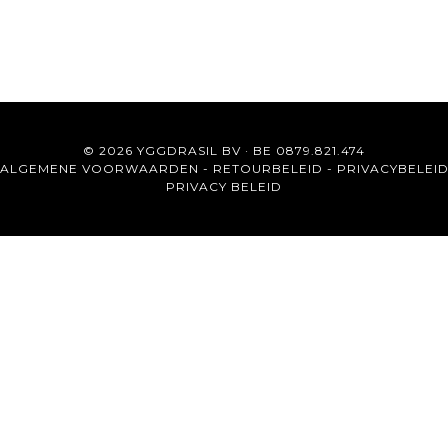
© 2026 YGGDRASIL BV · BE 0879.821.474
ALGEMENE VOORWAARDEN
-
RETOURBELEID
-
PRIVACYBELEI
PRIVACY BELEID