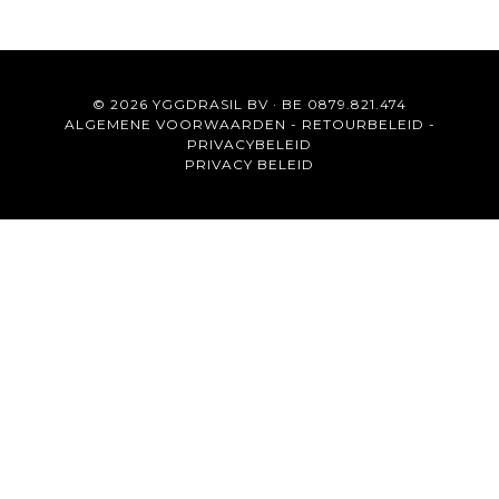
© 2026 YGGDRASIL BV · BE 0879.821.474
ALGEMENE VOORWAARDEN
-
RETOURBELEID
-
PRIVACYBELEID
PRIVACY BELEID