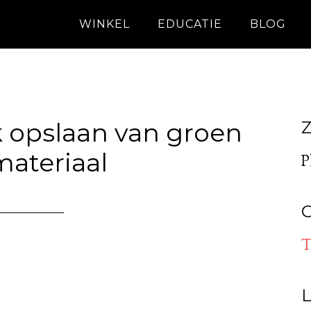
WINKEL
EDUCATIE
BLOG
ijk opslaan van groen
Z
ateriaal
P
O
T
L