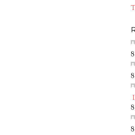
T
R
8
8
8
8