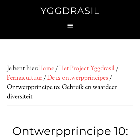
YGGDRASIL
Je bent hier:
Home
/
Het Project Yggdrasil
/
Permacultuur
/
De 12 ontwerpprincipes
/
Ontwerpprincipe 10: Gebruik en waardeer
diversiteit
Ontwerpprincipe 10: