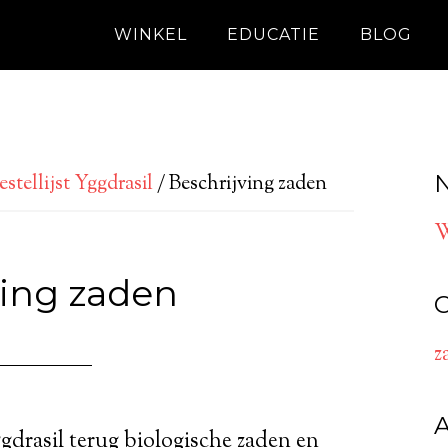
WINKEL
EDUCATIE
BLOG
N
stellijst Yggdrasil
/
Beschrijving zaden
W
ving zaden
C
z
Yggdrasil terug biologische zaden en