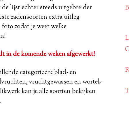
de lijst echter steeds uitgebreider
B
ste zadensoorten extra uitleg
foto zodat je weet welke
en!
L
O
ordt in de komende weken afgewerkt!
R
illende categorieën: blad- en
lvruchten, vruchtgewassen en wortel-
T
ikwerk kan je alle soorten bekijken
.