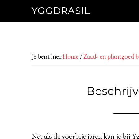
YGGDRASIL
Je bent hier:
Home
/
Zaad- en plantgoed be
Beschrij
Net als de voorbije jaren kan je bij 