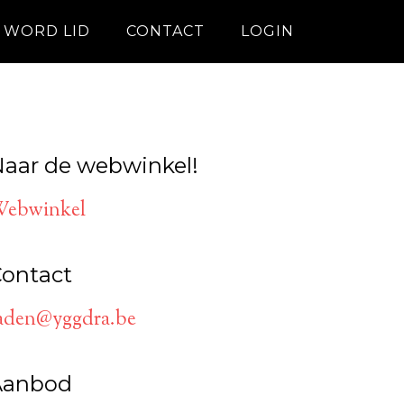
WORD LID
CONTACT
LOGIN
aar de webwinkel!
ebwinkel
ontact
aden@yggdra.be
Aanbod