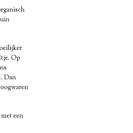
rganisch
tuin
eilijker
ltje. Op
ons
t. Dan
droogwaren
 met een