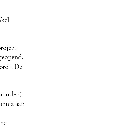
nkel
project
 geopend.
wordt. De
gebonden)
 gamma aan
en: