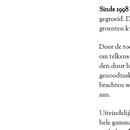
Sinds 1998
gegroeid. D
groenten k
Door de to
om telkens 
den duur h
genoodzaak
brachten w
aan.
Uiteindeli
hele gamma