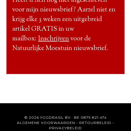
Heeft u zich nog niet ingeschreven
voor mijn nieuwsbrief? Aarzel niet en
krijg elke 3 weken een uitgebreid
artikel GRATIS in uw
mailbox:
Inschrijven
voor de
Natuurlijke Moestuin nieuwsbrief.
© 2026 YGGDRASIL BV · BE 0879.821.474
ALGEMENE VOORWAARDEN
-
RETOURBELEID
-
PRIVACYBELEID