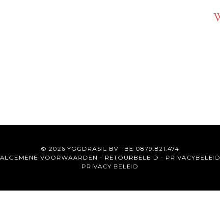
W
© 2026 YGGDRASIL BV · BE 0879.821.474
ALGEMENE VOORWAARDEN
-
RETOURBELEID
-
PRIVACYBELEI
PRIVACY BELEID