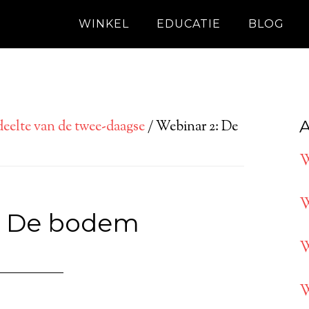
WINKEL
EDUCATIE
BLOG
A
eelte van de twee-daagse
/
Webinar 2: De
W
W
: De bodem
W
W