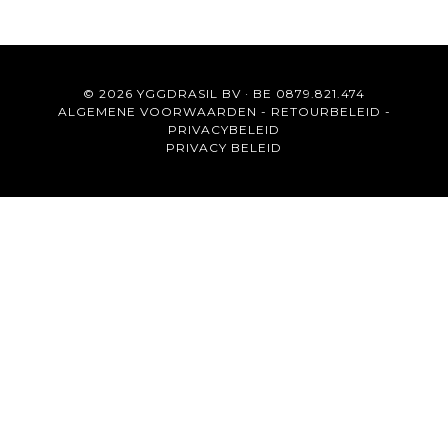
© 2026 YGGDRASIL BV · BE 0879.821.474
ALGEMENE VOORWAARDEN
-
RETOURBELEID
-
PRIVACYBELEID
PRIVACY BELEID