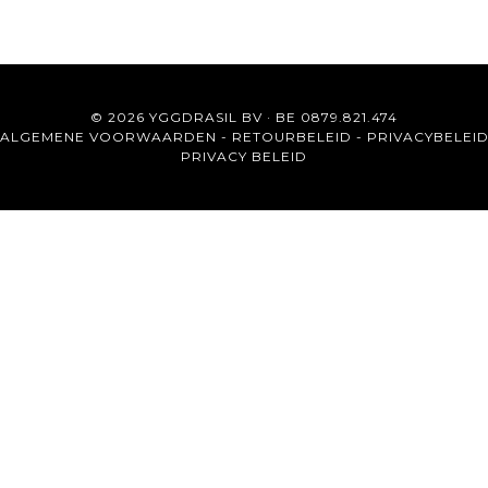
© 2026 YGGDRASIL BV · BE 0879.821.474
ALGEMENE VOORWAARDEN
-
RETOURBELEID
-
PRIVACYBELEI
PRIVACY BELEID