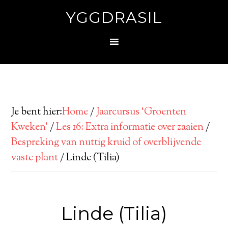
YGGDRASIL
Je bent hier:
Home
/
Jaarcursus ‘Groenten
Kweken’
/
Les 16: Extra informatie over zaaien
/
Bespreking van nuttig kruid of overblijvende
vaste plant
/
Linde (Tilia)
Linde (Tilia)