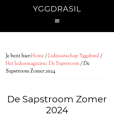
YGGDRASIL
Je bent hier:
Home
/
Lidmaatschap Yggdrasil
/
Het ledenmagazine: De Sapstroom
/
De
Sapstroom Zomer 2024
De Sapstroom Zomer
2024