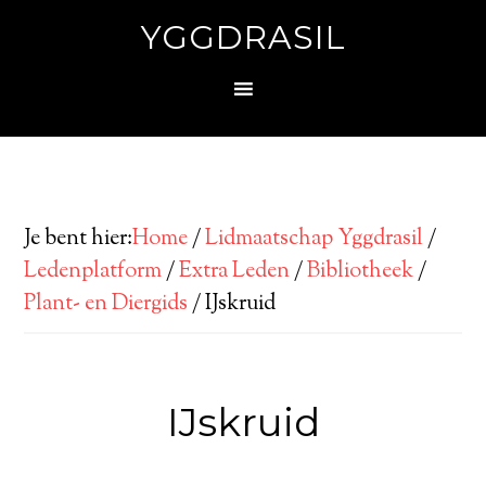
YGGDRASIL
Je bent hier:
Home
/
Lidmaatschap Yggdrasil
/
Ledenplatform
/
Extra Leden
/
Bibliotheek
/
Plant- en Diergids
/
IJskruid
IJskruid