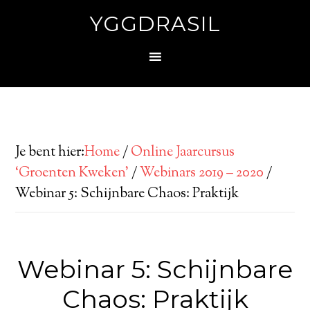
YGGDRASIL
Je bent hier:
Home
/
Online Jaarcursus
‘Groenten Kweken’
/
Webinars 2019 – 2020
/
Webinar 5: Schijnbare Chaos: Praktijk
Webinar 5: Schijnbare
Chaos: Praktijk