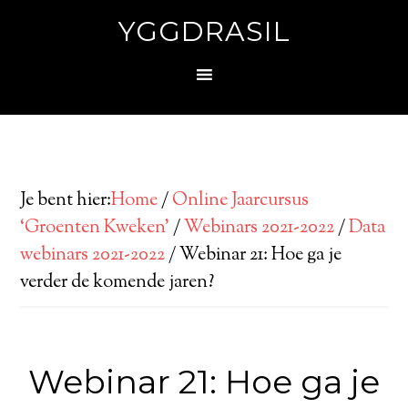
YGGDRASIL
Je bent hier:
Home
/
Online Jaarcursus
‘Groenten Kweken’
/
Webinars 2021-2022
/
Data
webinars 2021-2022
/
Webinar 21: Hoe ga je
verder de komende jaren?
Webinar 21: Hoe ga je