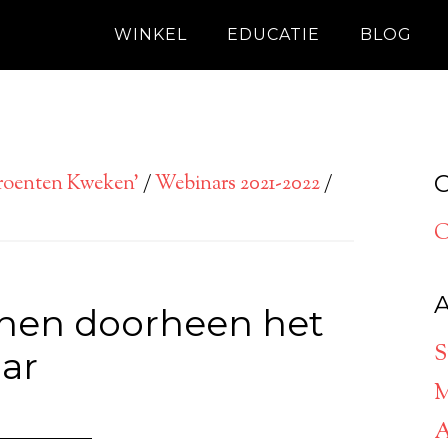
WINKEL
EDUCATIE
BLOG
C
Groenten Kweken’
/
Webinars 2021-2022
/
C
A
chen doorheen het
S
aar
M
A