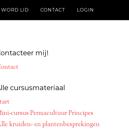
WORD LID
CONTACT
LOGIN
ontacteer mij!
ontact
lle cursusmateriaal
tart
ini-cursus Permacultuur Principes
lle kruiden- en plantenbesprekingen