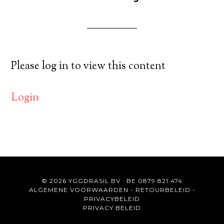
Please log in to view this content
Login
© 2026 YGGDRASIL BV · BE 0879.821.474
ALGEMENE VOORWAARDEN
-
RETOURBELEID
-
PRIVACYBELEID
PRIVACY BELEID