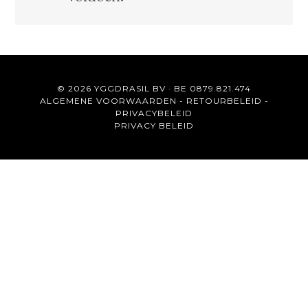
© 2026 YGGDRASIL BV · BE 0879.821.474
ALGEMENE VOORWAARDEN
-
RETOURBELEID
-
PRIVACYBELEID
PRIVACY BELEID