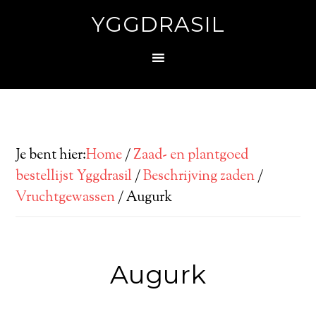
YGGDRASIL
Je bent hier:
Home
/
Zaad- en plantgoed
bestellijst Yggdrasil
/
Beschrijving zaden
/
Vruchtgewassen
/
Augurk
Augurk