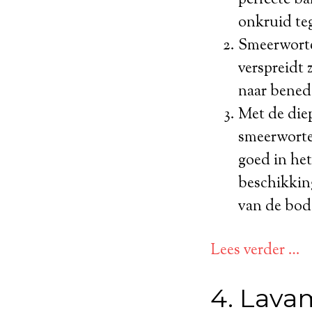
onkruid te
Smeerwortel
verspreidt 
naar bened
Met de diep
smeerworte
goed in het
beschikkin
van de bod
Lees verder …
4. Lava