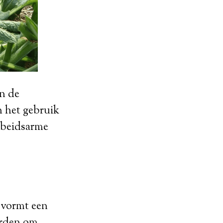
in de
n het gebruik
rbeidsarme
 vormt een
orden om