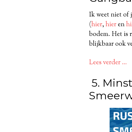
Ik weet niet of 
(
hier
,
hier
en
hi
bodem. Het is r
blijkbaar ook v
Lees verder …
5. Mins
Smeerwo