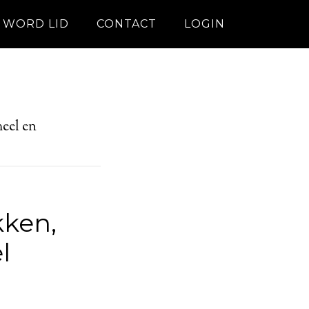
WORD LID
CONTACT
LOGIN
eel en
kken,
l