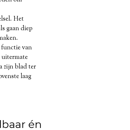
lsel. Het
ls gaan diep
smaken.
 functie van
 uitermate
 zijn blad ter
ovenste laag
lbaar én