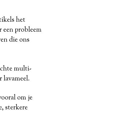
tikels het
er een probleem
ren die ons
chte multi-
r lavameel.
vooral om je
, sterkere