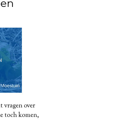
gen
et vragen over
die toch komen,