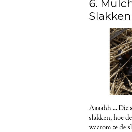
6. Mulc
Slakken
Aaaahh … Die sl
slakken, hoe de
waarom ze de sl