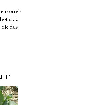
kkenkorrels
choffelde
 die dus
uin