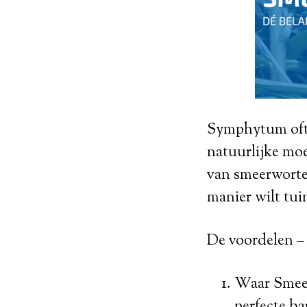
Symphytum ofte
natuurlijke moe
van smeerwortel
manier wilt tui
De voordelen – n
Waar Smeer
perfecte b