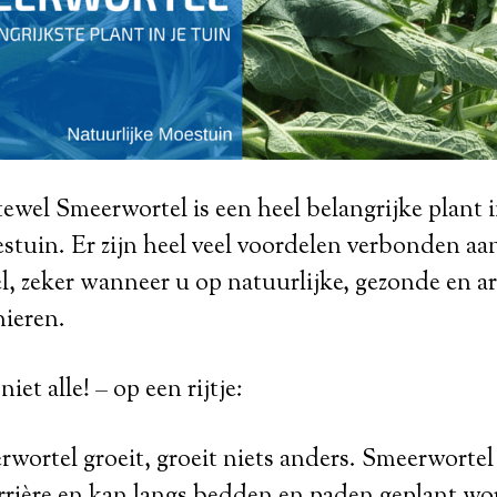
wel Smeerwortel is een heel belangrijke plant 
stuin. Er zijn heel veel voordelen verbonden aa
, zeker wanneer u op natuurlijke, gezonde en a
nieren.
iet alle! – op een rijtje:
wortel groeit, groeit niets anders. Smeerwortel
arrière en kan langs bedden en paden geplant w