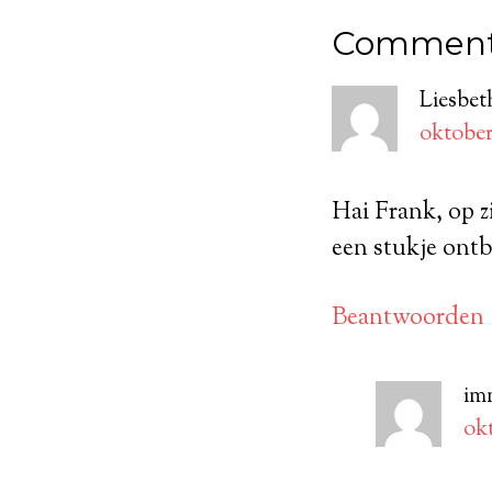
Commen
Liesbet
oktober 
Hai Frank, op z
een stukje ontb
Beantwoorden
im
okt