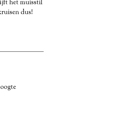
jft het muisstil
kruisen dus!
hoogte