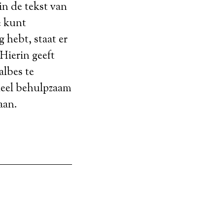
in de tekst van
e kunt
 hebt, staat er
 Hierin geeft
albes te
 heel behulpzaam
aan.