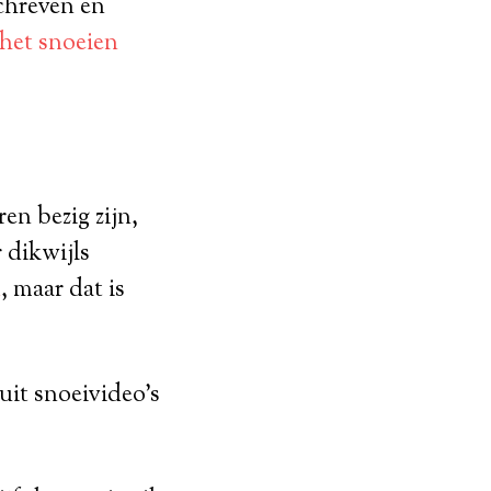
schreven en
 het snoeien
en bezig zijn,
 dikwijls
d
, maar dat is
it snoeivideo’s