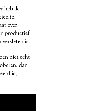
er heb ik
eien in
aat over
ren productief
 versleten is.
toen niet echt
roberen, dan
eerd is,