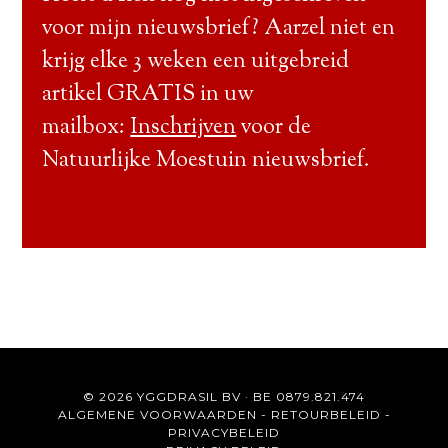
voor mijn nieuwsbrief? Aarzel niet en
krijg elke 3 weken een uitgebreid
artikel GRATIS in uw
mailbox:
Inschrijven
voor de
Natuurlijke Moestuin nieuwsbrief.
© 2026 YGGDRASIL BV · BE 0879.821.474
ALGEMENE VOORWAARDEN
-
RETOURBELEID
-
PRIVACYBELEID