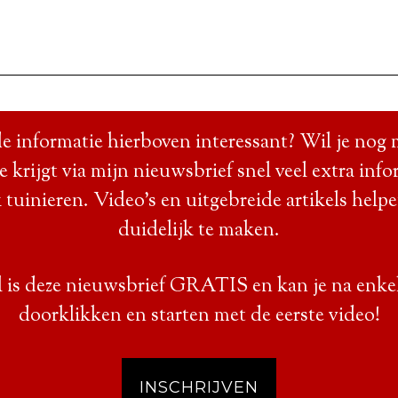
e informatie hierboven interessant? Wil je nog 
Je krijgt via mijn nieuwsbrief snel veel extra info
 tuinieren. Video’s en uitgebreide artikels help
duidelijk te maken.
 is deze nieuwsbrief GRATIS en kan je na enke
doorklikken en starten met de eerste video!
INSCHRIJVEN