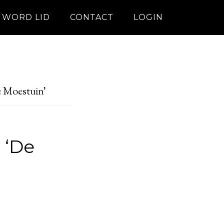
WORD LID
CONTACT
LOGIN
e Moestuin’
 ‘De