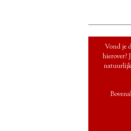
Vond je d
hierover? 
natuurlijk
Bovenal