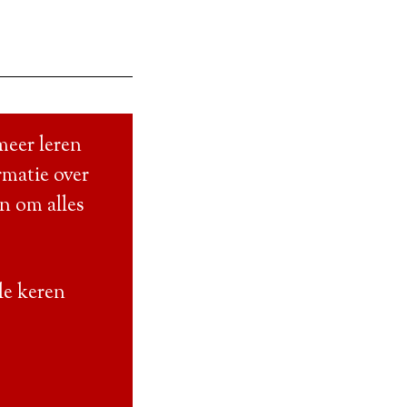
meer leren
rmatie over
en om alles
le keren