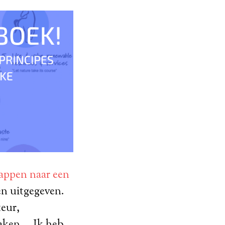
appen naar een
en uitgegeven.
teur,
maken … Ik heb