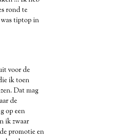
s rond te
 was tiptop in
uit voor de
ie ik toen
ezen. Dat mag
aar de
ng op een
n ik zwaar
rde promotie en