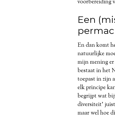
voorbereiding v
Een (mi
permacu
En dan komt he
natuurlijke mo
mijn mening er 
bestaat in het 
toepast in zijn 
elk principe ka
begrijpt wat bi
diversiteit’ jui
maar wel hoe dit