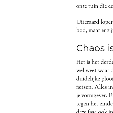
onze tuin die e
Uiteraard lopen
bod, maar er zi
Chaos is
Het is het derd
wel weet waar d
duidelijke ploo
fietsen. Alles 
je vormgever. E
tegen het einde
deze fase ook i