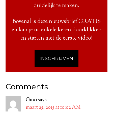
duidelijk te maken.
Bovenal is deze nieuwsbrief GRATIS
en kan je na enkele keren doorklikken
en starten met de eerste video!
INSCHRIJVEN
Comments
Gino
says
maart 25, 2015 at 10:02 AM