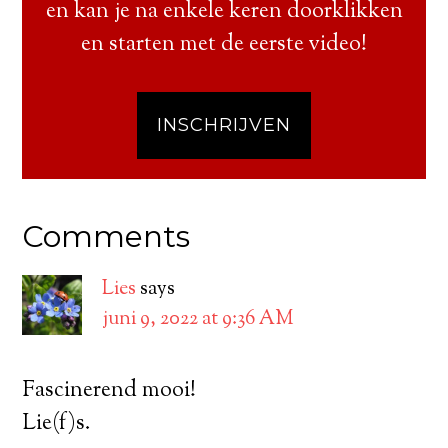
en kan je na enkele keren doorklikken
en starten met de eerste video!
INSCHRIJVEN
Comments
Lies
says
juni 9, 2022 at 9:36 AM
Fascinerend mooi!
Lie(f)s.