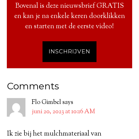
Bovenal is deze nieuwsbrief GRATIS
en kan je na enkele keren doorklikken
en starten met de eerste video!
INSCHRIJVEN
Comments
Flo Gimbel
says
juni 20, 2023 at 10:16 AM
Ik zie bij het mulchmateriaal van