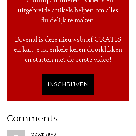
natuurlijk tuinieren. Video’s en
uitgebreide artikels helpen om alles
duidelijk te maken.
Bovenal is deze nieuwsbrief GRATIS
en kan je na enkele keren doorklikken
en starten met de eerste video!
INSCHRIJVEN
Comments
peter
says