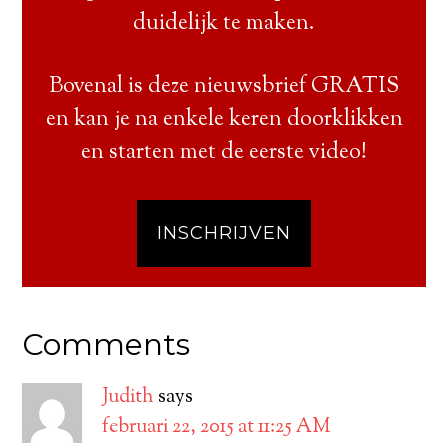
duidelijk te maken.
Bovenal is deze nieuwsbrief GRATIS
en kan je na enkele keren doorklikken
en starten met de eerste video!
INSCHRIJVEN
Comments
Judith
says
februari 22, 2015 at 11:25 AM