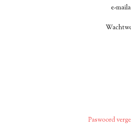
e-mail
Wachtw
Paswoord verget