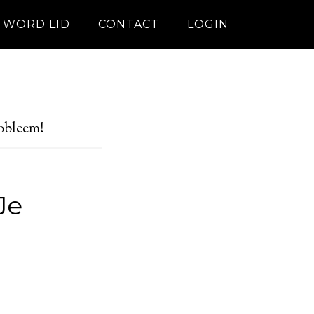
WORD LID
CONTACT
LOGIN
obleem!
Je