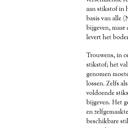
verschillende r
aan stikstof in 
basis van alle 
bijgeven, maar 
levert het bode
Trouwens, in o
stikstof; het va
genomen moeten
lossen. Zelfs al
voldoende stiks
bijgeven. Het g
en zelfgemaakte 
beschikbare sti