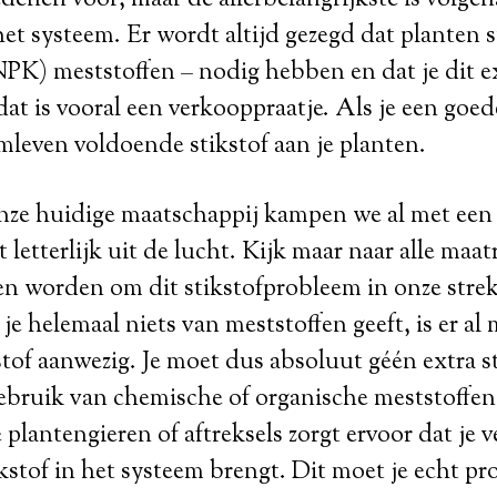
edenen voor, maar de allerbelangrijkste is volgen
het systeem. Er wordt altijd gezegd dat planten s
(NPK) meststoffen – nodig hebben en dat je dit 
dat is vooral een verkooppraatje. Als je een go
mleven voldoende stikstof aan je planten.
nze huidige maatschappij kampen we al met een
lt letterlijk uit de lucht. Kijk maar naar alle maa
 worden om dit stikstofprobleem in onze strek
s je helemaal niets van meststoffen geeft, is er al
tof aanwezig. Je moet dus absoluut géén extra s
ebruik van chemische of organische meststoffen,
plantengieren of aftreksels zorgt ervoor dat je ve
kstof in het systeem brengt. Dit moet je echt pr