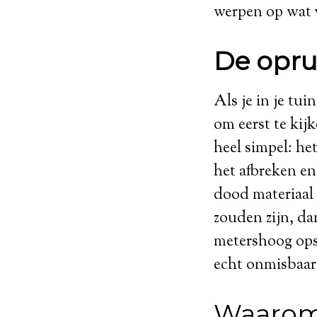
werpen op wat v
De opru
Als je in je tui
om eerst te kijk
heel simpel: he
het afbreken en
dood materiaal 
zouden zijn, da
metershoog opst
echt onmisbaar
Waaro