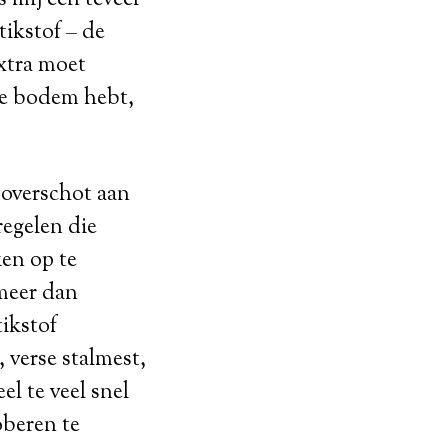
s mij een teveel
tikstof – de
extra moet
ede bodem hebt,
 overschot aan
tregelen die
en op te
 meer dan
tikstof
 verse stalmest,
el te veel snel
oberen te