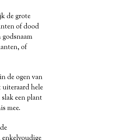
jk de grote
anten of dood
in godsnaam
lanten, of
 in de ogen van
t uiteraard hele
 slak een plant
mis mee.
 de
n enkelvoudige