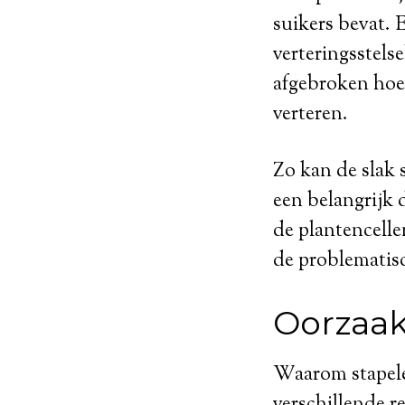
suikers bevat. 
verteringsstels
afgebroken hoev
verteren.
Zo kan de slak 
een belangrijk 
de plantencellen
de problematisc
Oorzaa
Waarom stapelen