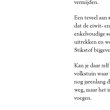
vermijden.
Een teveel aan 
dat de eiwit- en
enkelvoudige s
uitrekken en w
Stikstof bijgev
Kan je daar zelf
volkstuin waar v
nog jarenlang d
weg, maar het i
voegen.