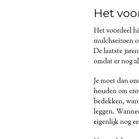
Het voo
Het voordeel hi
mulchseizoen op
De laatste jare
omdat er nog al
Je moet dan om
houden om eron
bedekken, want 
leggen. Wanneer
eigenlijk nog e