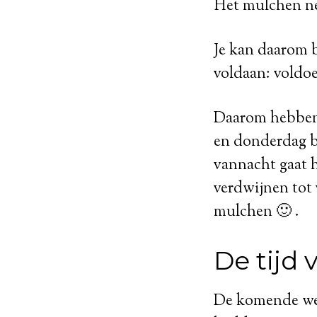
Het mulchen nee
Je kan daarom 
voldaan: voldoe
Daarom hebben w
en donderdag b
vannacht gaat h
verdwijnen tot 
mulchen 🙂 .
De tijd
De komende wek