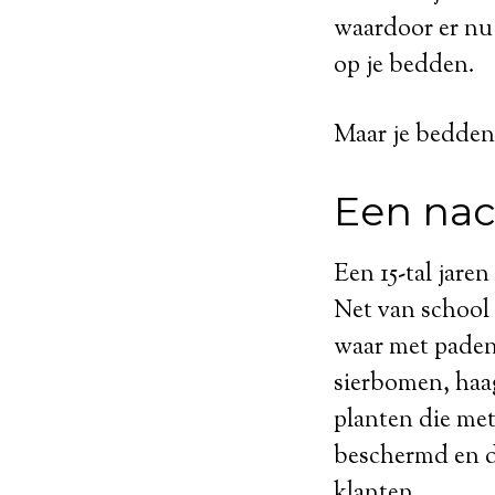
waardoor er nu 
op je bedden.
Maar je bedden z
Een nac
Een 15-tal jare
Net van school 
waar met paden
sierbomen, haag
planten die met
beschermd en d
klanten.