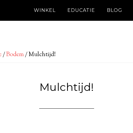
WINKEL
EDUCATIE
BLOG
e
/
Bodem
/
Mulchtijd!
Mulchtijd!