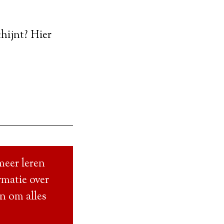
hijnt? Hier
meer leren
rmatie over
en om alles