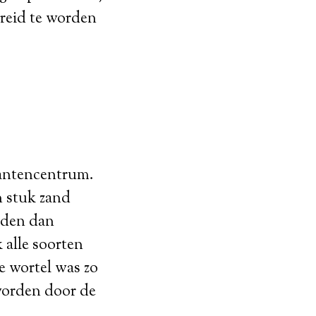
preid te worden
plantencentrum.
n stuk zand
rden dan
 alle soorten
e wortel was zo
worden door de