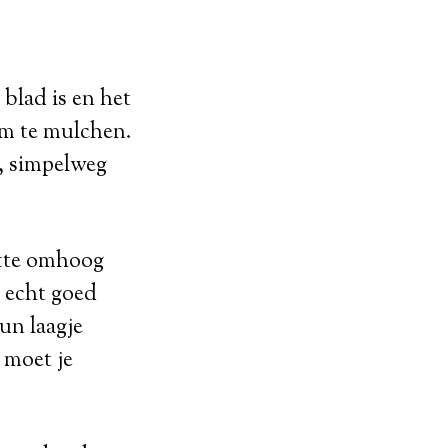
 blad is en het
om te mulchen.
n, simpelweg
ette omhoog
 echt goed
un laagje
 moet je