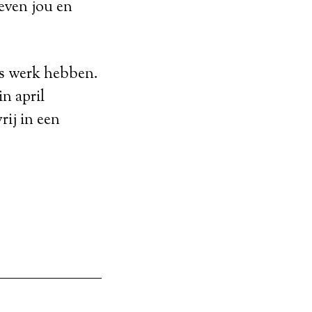
even jou en
ks werk hebben.
n april
ij in een