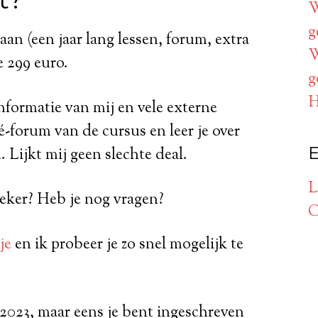
W
g
aan (een jaar lang lessen, forum, extra
W
e 299 euro.
g
H
 informatie van mij en vele externe
vé-forum van de cursus en leer je over
E
. Lijkt mij geen slechte deal.
L
zeker? Heb je nog vragen?
C
je
en ik probeer je zo snel mogelijk te
2023, maar eens je bent ingeschreven