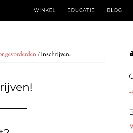
WINKEL
EDUCATIE
BLOG
or gevorderden
/
Inschrijven!
G
rijven!
I
B
W
t?