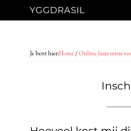
YGGDRASIL
Je bent hier:
Home
/
Online Jaarcursus vo
Insch
Hoeveel kost mij di