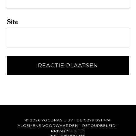
Site
© 2026 YGGDRASIL BV · BE 0879.821.474
ALGEMENE VOORWAARDEN
-
RETOURBELEID
-
PRIVACYBELEID