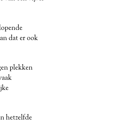
plopende
an dat er ook
gen plekken
vaak
jke
an hetzelfde