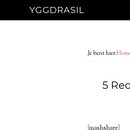
YGGDRASIL
Je bent hier:
Hom
5 Red
[mashshare]