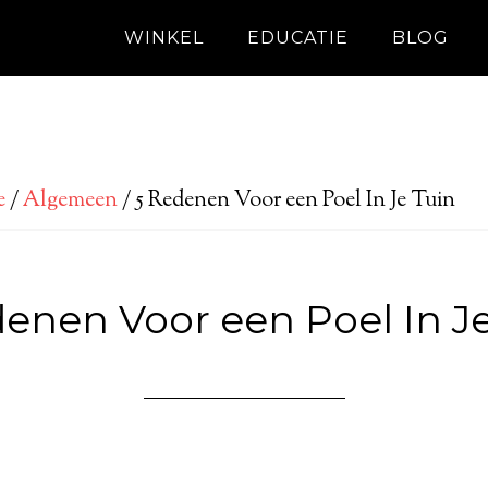
WINKEL
EDUCATIE
BLOG
e
/
Algemeen
/
5 Redenen Voor een Poel In Je Tuin
enen Voor een Poel In J