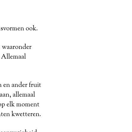
ensvormen ook.
en waaronder
… Allemaal
 en ander fruit
aan, allemaal
 op elk moment
nten kwetteren.