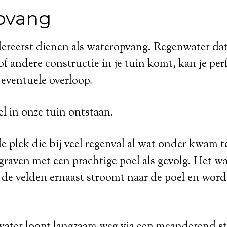
pvang
lereerst dienen als wateropvang. Regenwater da
 of andere constructie in je tuin komt, kan je pe
 eventuele overloop.
el in onze tuin ontstaan.
e plek die bij veel regenval al wat onder kwam 
graven met een prachtige poel als gevolg. Het wa
de velden ernaast stroomt naar de poel en wordt 
 water loopt langzaam weg via een meanderend s