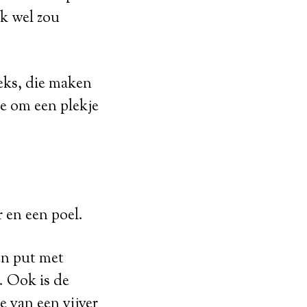
jk wel zou
eeks, die maken
te om een plekje
r en een poel.
en put met
. Ook is de
e van een vijver