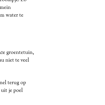
omein
om water te
nze groentetuin,
u niet te veel
snel terug op
uit je poel