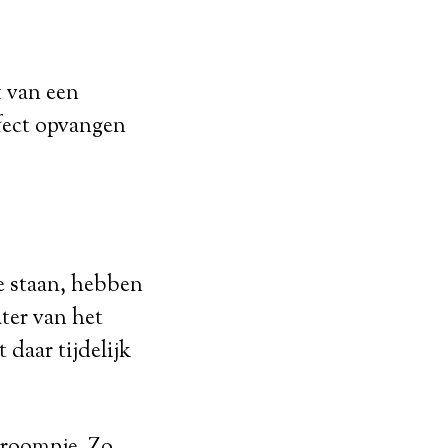
t van een
rfect opvangen
te staan, hebben
ter van het
daar tijdelijk
troompje. Zo