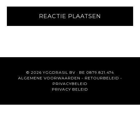
© 2026 YGGDRASIL BV · BE 0879.821.474
ALGEMENE VOORWAARDEN
-
RETOURBELEID
-
PRIVACYBELEID
PRIVACY BELEID