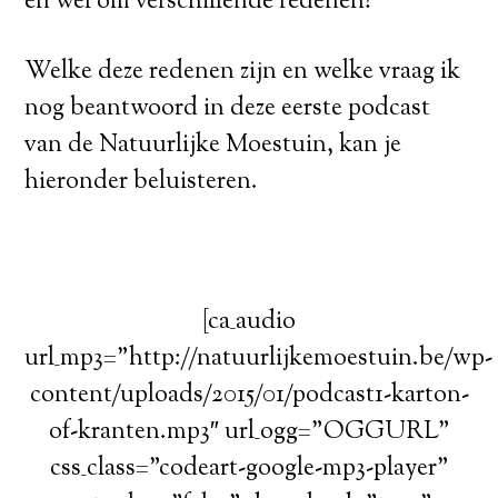
en wel om verschillende redenen!
Welke deze redenen zijn en welke vraag ik
nog beantwoord in deze eerste podcast
van de Natuurlijke Moestuin, kan je
hieronder beluisteren.
[ca_audio
url_mp3=”http://natuurlijkemoestuin.be/wp-
content/uploads/2015/01/podcast1-karton-
of-kranten.mp3″ url_ogg=”OGGURL”
css_class=”codeart-google-mp3-player”