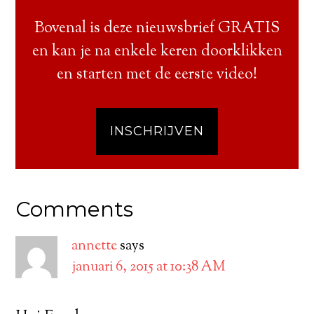
Bovenal is deze nieuwsbrief GRATIS
en kan je na enkele keren doorklikken
en starten met de eerste video!
INSCHRIJVEN
Comments
annette
says
januari 6, 2015 at 10:38 AM