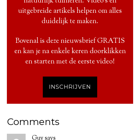
natuurlijk tuinieren. Video’s en
uitgebreide artikels helpen om alles
duidelijk te maken.
Bovenal is deze nieuwsbrief GRATIS
en kan je na enkele keren doorklikken
en starten met de eerste video!
INSCHRIJVEN
Comments
Guy
says