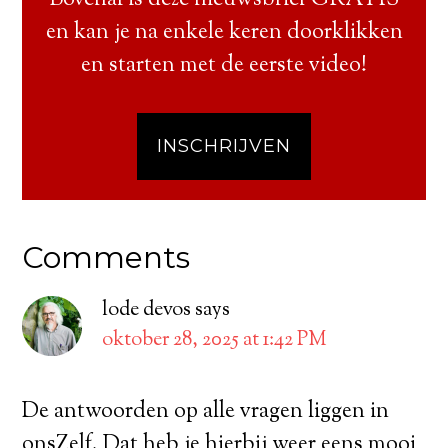
en kan je na enkele keren doorklikken
en starten met de eerste video!
INSCHRIJVEN
Comments
lode devos
says
oktober 28, 2025 at 1:42 PM
De antwoorden op alle vragen liggen in
onsZelf. Dat heb je hierbij weer eens mooi