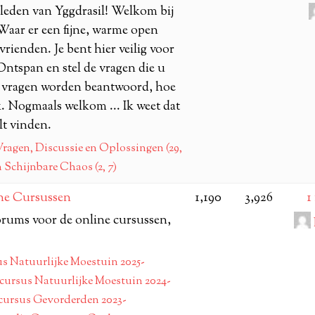
 leden van Yggdrasil! Welkom bij
aar er een fijne, warme open
vrienden. Je bent hier veilig voor
Ontspan en stel de vragen die u
le vragen worden beantwoord, hoe
k. Nogmaals welkom ... Ik weet dat
ult vinden.
ragen, Discussie en Oplossingen (29,
 Schijnbare Chaos (2, 7)
ne Cursussen
1,190
3,926
1
forums voor de online cursussen,
us Natuurlijke Moestuin 2025-
cursus Natuurlijke Moestuin 2024-
cursus Gevorderden 2023-