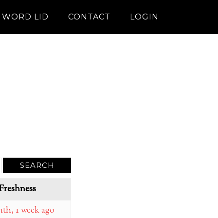
WORD LID
CONTACT
LOGIN
Freshness
th, 1 week ago