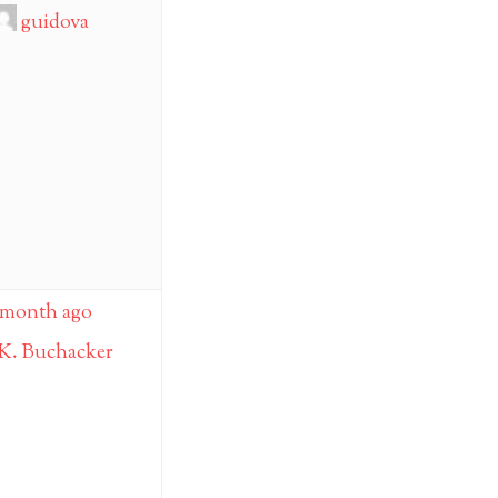
guidova
 month ago
K. Buchacker