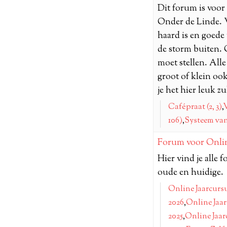
Dit forum is voor
Onder de Linde. W
haard is en goede 
de storm buiten. 
moet stellen. Al
groot of klein oo
je het hier leuk z
Cafépraat (2, 3)
,
V
106)
,
Systeem van
Forum voor Onli
Hier vind je alle 
oude en huidige.
Online Jaarcurs
2026
,
Online Jaar
2025
,
Online Jaar