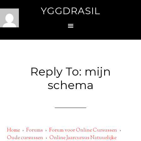
YGGDRASIL
Reply To: mijn
schema
Home
›
Forums
›
Forum voor Online Cursussen
›
Oude cursussen
›
Online Jaarcursus Natuurlijke