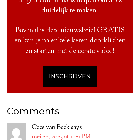
uitgebreide artikels helpen om alles
duidelijk te maken.
Bovenal is deze nieuwsbrief GRATIS
en kan je na enkele keren doorklikken
en starten met de eerste video!
INSCHRIJVEN
Comments
Cees van Beek
says
mei 22, 2023 at 11:21 PM