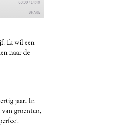
f. Ik wil een
ken naar de
rtig jaar. In
n van groenten,
perfect