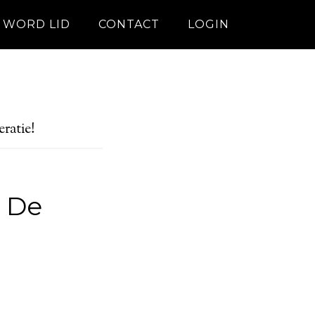
WORD LID
CONTACT
LOGIN
ratie!
n De