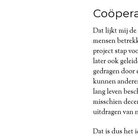
Coöpera
Dat lijkt mij d
mensen betrekk
project stap vo
later ook gelei
gedragen door e
kunnen anderen
lang leven besch
misschien decen
uitdragen van n
Dat is dus het 