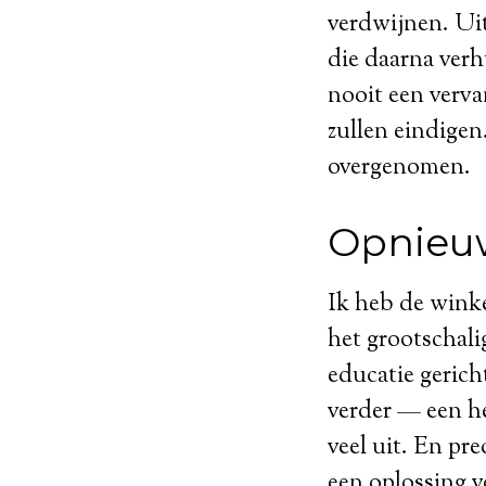
verdwijnen. Ui
die daarna verhu
nooit een verva
zullen eindigen
overgenomen.
Opnieuw
Ik heb de winke
het grootschali
educatie gerich
verder — een he
veel uit. En pr
een oplossing v