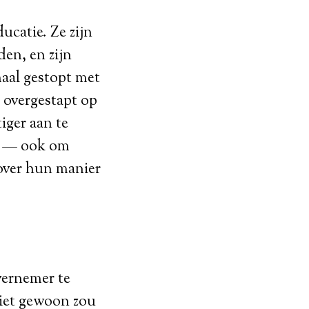
ucatie. Ze zijn
den, en zijn
maal gestopt met
g overgestapt op
iger aan te
n — ook om
 over hun manier
vernemer te
niet gewoon zou