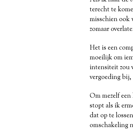
Als ik naar de 
terecht te kome
misschien ook w
zomaar overlate
Het is een comp
moeilijk om iem
intensiteit zou
vergoeding bij,
Om mezelf een l
stopt als ik er
dat op te lossen
omschakeling n