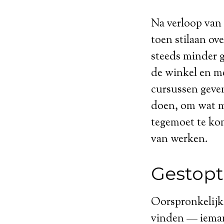
Na verloop van t
toen stilaan ov
steeds minder g
de winkel en me
cursussen geven
doen, om wat m
tegemoet te kom
van werken.
Gestopt
Oorspronkelijk 
vinden — ieman