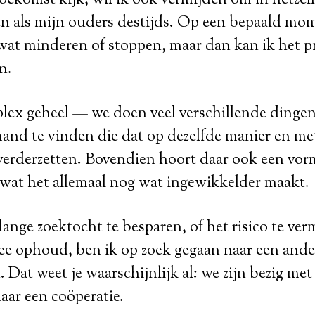
toekomst kijk, wil ik ook vermijden om in hetzel
n als mijn ouders destijds. Op een bepaald mom
at minderen of stoppen, maar dan kan ik het pr
n.
lex geheel — we doen veel verschillende dingen
and te vinden die dat op dezelfde manier en me
 verderzetten. Bovendien hoort daar ook een vor
 wat het allemaal nog wat ingewikkelder maakt.
ange zoektocht te besparen, of het risico te verm
mee ophoud, ben ik op zoek gegaan naar een and
. Dat weet je waarschijnlijk al: we zijn bezig met
aar een coöperatie.