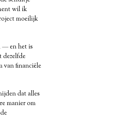
fde schuitje
ent wil ik
oject moeilijk
 — en het is
t dezelfde
m van financiële
ijden dat alles
ere manier om
 de