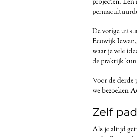
projecten. Eén 
permacultuurd
De vorige uitst
Ecowijk Iewan,
waar je vele id
de praktijk kun
Voor de derde 
we bezoeken Au
Zelf pa
Als je altijd g