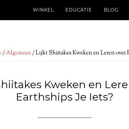
WINKEL
EDUCATIE
BLOG
e
/
Algemeen
/
Lijkt Shiitakes Kweken en Leren over E
 Shiitakes Kweken en Lere
Earthships Je Iets?