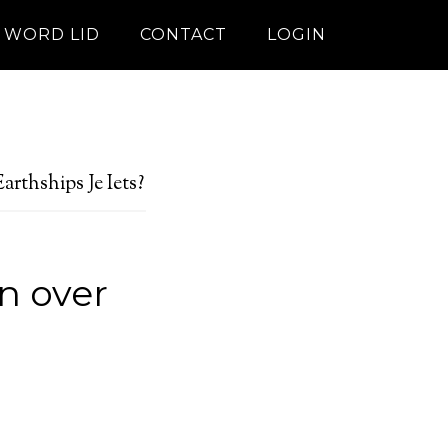
WORD LID
CONTACT
LOGIN
arthships Je Iets?
n over