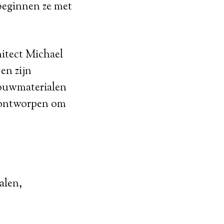
 beginnen ze met
hitect Michael
en zijn
 bouwmaterialen
s ontworpen om
alen,