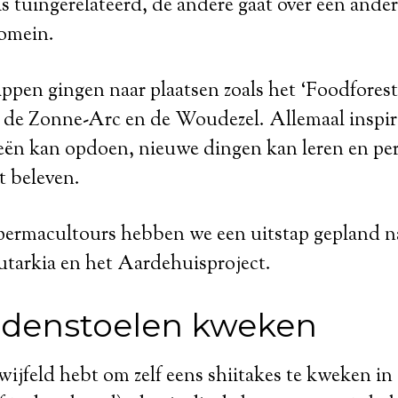
is tuingerelateerd, de andere gaat over een ander
omein.
appen gingen naar plaatsen zoals het ‘Foodforest
 de Zonne-Arc en de Woudezel. Allemaal inspir
eeën kan opdoen, nieuwe dingen kan leren en pe
t beleven.
permacultours hebben we een uitstap gepland n
tarkia en het Aardehuisproject.
ddenstoelen kweken
etwijfeld hebt om zelf eens shiitakes te kweken i