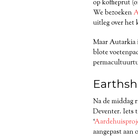
op koffieprut (o
We bezoeken
A
uitleg over het
Maar Autarkia i
blote voetenpad
permacultuurtu
Earthsh
Na de middag ri
Deventer. Iets
‘
Aardehuisproj
aangepast aan 