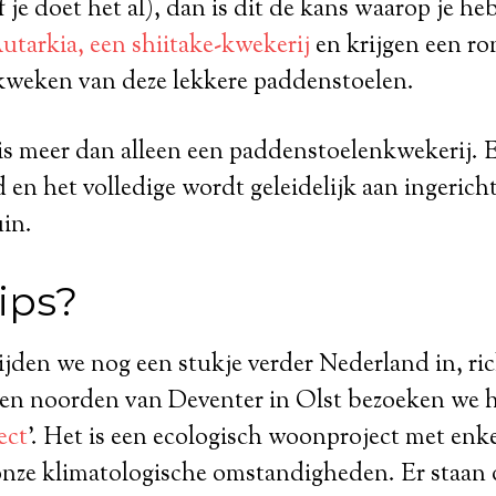
f je doet het al), dan is dit de kans waarop je he
utarkia, een shiitake-kwekerij
en krijgen een ro
 kweken van deze lekkere paddenstoelen.
s meer dan alleen een paddenstoelenkwekerij. E
 en het volledige wordt geleidelijk aan ingericht
in.
ips?
jden we nog een stukje verder Nederland in, ri
 ten noorden van Deventer in Olst bezoeken we 
ect
’. Het is een ecologisch woonproject met enk
onze klimatologische omstandigheden. Er staan