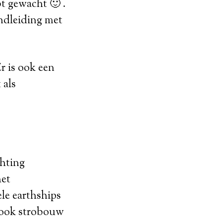
bt gewacht 🙂 .
ndleiding met
r is ook een
 als
chting
het
ele earthships
 ook strobouw