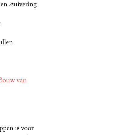
en -zuivering
t
ullen
Bouw van
ppen is voor