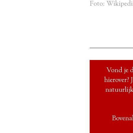
Foto: Wikipedi
Vond je d
hierover? 
natuurlijk
Bovenal