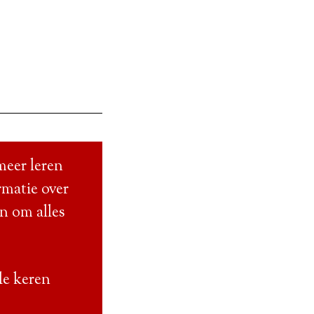
meer leren
rmatie over
en om alles
le keren