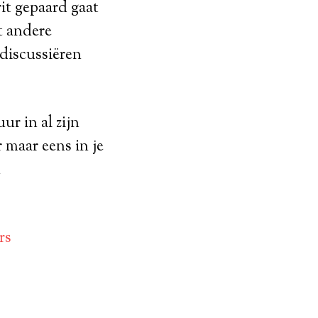
it gepaard gaat
t andere
discussiëren
r in al zijn
 maar eens in je
n
rs