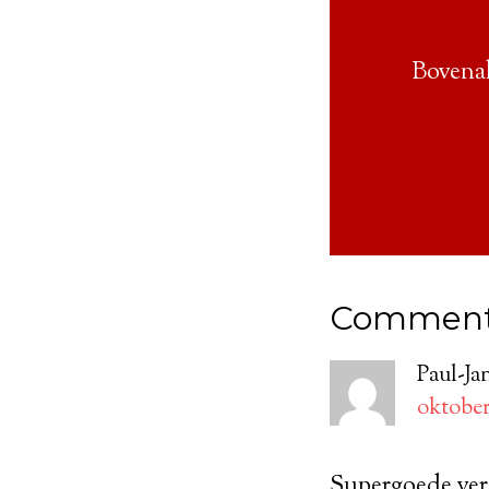
Bovenal
Commen
Paul-Ja
oktober 
Supergoede verd