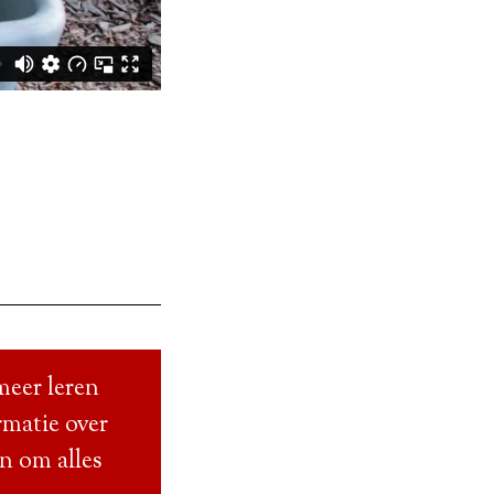
meer leren
rmatie over
en om alles