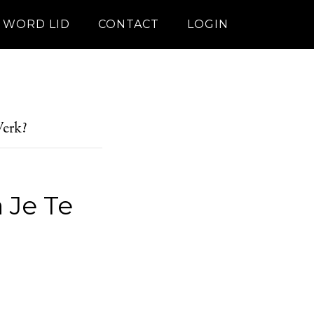
WORD LID
CONTACT
LOGIN
Werk?
 Je Te