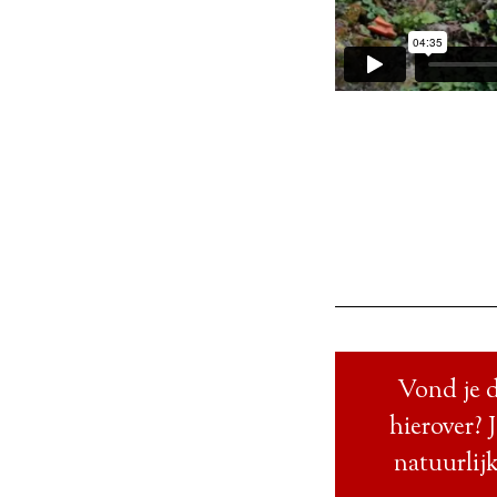
Vond je d
hierover? 
natuurlijk