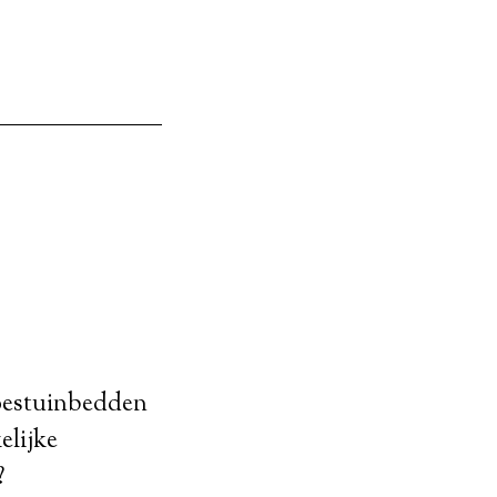
oestuinbedden
elijke
?