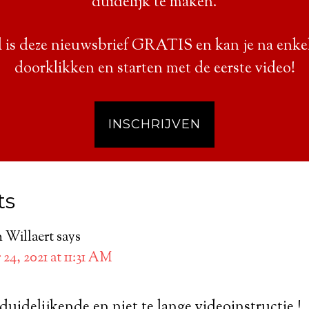
duidelijk te maken.
 is deze nieuwsbrief GRATIS en kan je na enke
doorklikken en starten met de eerste video!
INSCHRIJVEN
ts
n Willaert
says
24, 2021 at 11:31 AM
uidelijkende en niet te lange videoinstructie !