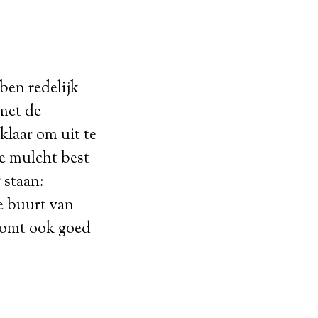
ben redelijk
met de
klaar om uit te
je mulcht best
 staan:
de buurt van
jkomt ook goed