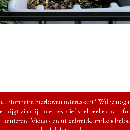
e informatie hierboven interessant? Wil je nog 
Je krijgt via mijn nieuwsbrief snel veel extra info
 tuinieren. Video’s en uitgebreide artikels help