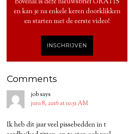
Bovenal is deze nieuwsbrief GRATIS
en kan je na enkele keren doorklikken
en starten met de eerste video!
INSCHRIJVEN
Comments
job
says
juni 8, 2016 at 10:51 AM
Ik heb dit jaar veel pissebedden in t