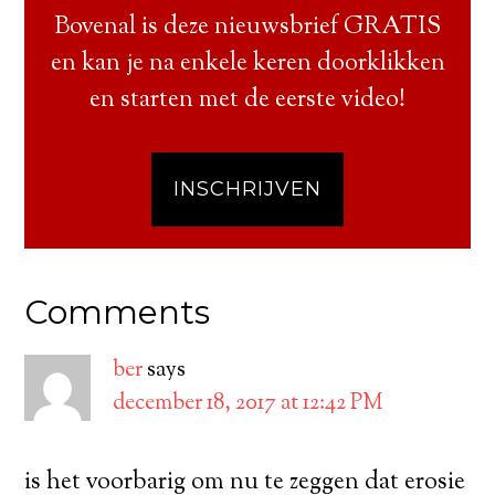
Bovenal is deze nieuwsbrief GRATIS
en kan je na enkele keren doorklikken
en starten met de eerste video!
INSCHRIJVEN
Comments
ber
says
december 18, 2017 at 12:42 PM
is het voorbarig om nu te zeggen dat erosie