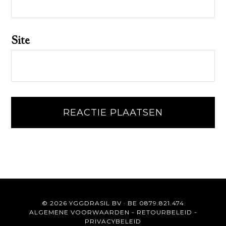
Site
© 2026 YGGDRASIL BV · BE 0879.821.474
ALGEMENE VOORWAARDEN
-
RETOURBELEID
-
PRIVACYBELEID