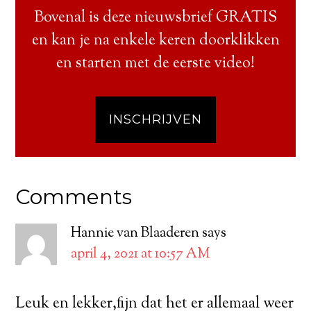
Bovenal is deze nieuwsbrief GRATIS
en kan je na enkele keren doorklikken
en starten met de eerste video!
INSCHRIJVEN
Comments
Hannie van Blaaderen
says
april 4, 2021 at 10:57 AM
Leuk en lekker,fijn dat het er allemaal weer