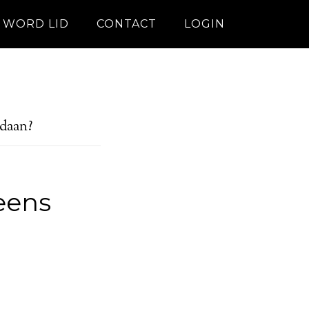
WORD LID
CONTACT
LOGIN
daan?
eens