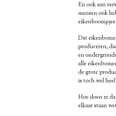
En ook aan vers
mensen ook hebb
eikenboompjes 
Dat eikenbomen 
produceren, daa
en ondergronds
alle eikenbomen
de grote product
is toch wel heel
Hoe doen ze dat
elkaar staan we