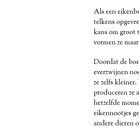
Als een eikenbo
telkens opgevr
kans om groot 
vormen ze maar 
Doordat de bom
everzwijnen noo
ze zelfs kleine
produceren ze a
hetzelfde momen
eikennootjes ge
andere dieren o