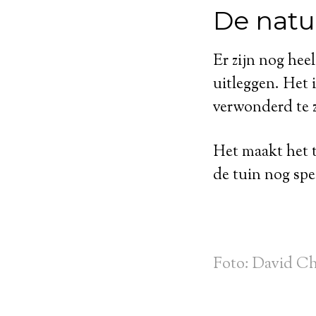
De natuu
Er zijn nog hee
uitleggen. Het i
verwonderd te z
Het maakt het t
de tuin nog spec
Foto: David C