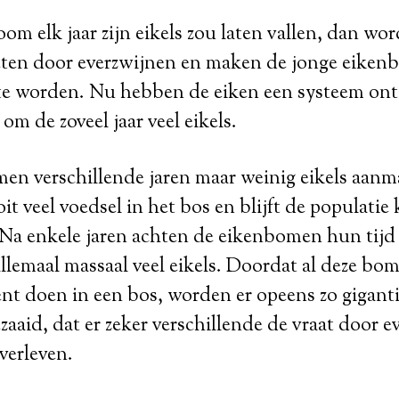
om elk jaar zijn eikels zou laten vallen, dan wo
eten door everzwijnen en maken de jonge eiken
te worden. Nu hebben de eiken een systeem on
om de zoveel jaar veel eikels.
en verschillende jaren maar weinig eikels aan
it veel voedsel in het bos en blijft de populatie 
r. Na enkele jaren achten de eikenbomen hun ti
llemaal massaal veel eikels. Doordat al deze bo
t doen in een bos, worden er opeens zo giganti
zaaid, dat er zeker verschillende de vraat door 
verleven.