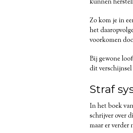
kunnen herstel
Zo kom je in een
het daaropvolge
voorkomen door
Bij gewone loo
dit verschijnse
Straf s
In het boek va
schrijver over d
maar er verder n