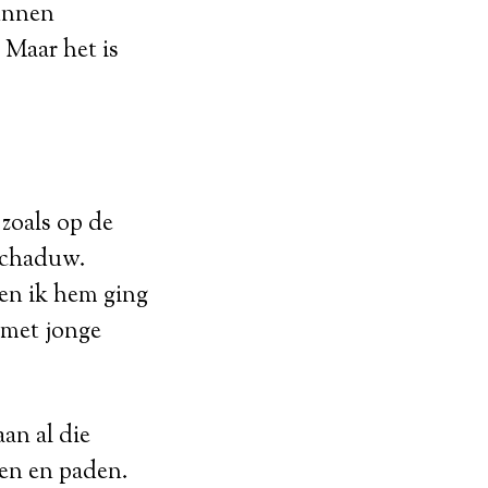
kunnen
. Maar het is
zoals op de
 schaduw.
oen ik hem ging
 met jonge
an al die
den en paden.