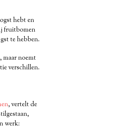
oogst hebt en
ij fruitbomen
gst te hebben.
r, maar noemt
ie verschillen.
men
, vertelt de
stilgestaan,
jn werk: