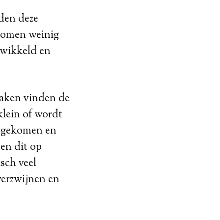
rden deze
bomen weinig
twikkeld en
maken vinden de
klein of wordt
jd gekomen en
men dit op
sch veel
everzwijnen en