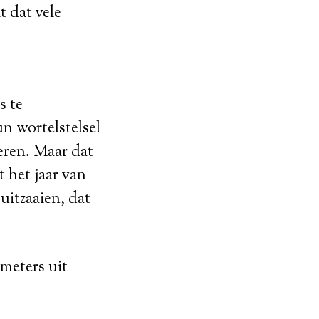
t dat vele
s te
n wortelstelsel
eren. Maar dat
t het jaar van
 uitzaaien, dat
meters uit