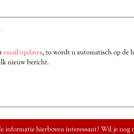
?
or
email updates
, zo wordt u automatisch op de 
lk nieuw bericht.
e informatie hierboven interessant? Wil je nog 